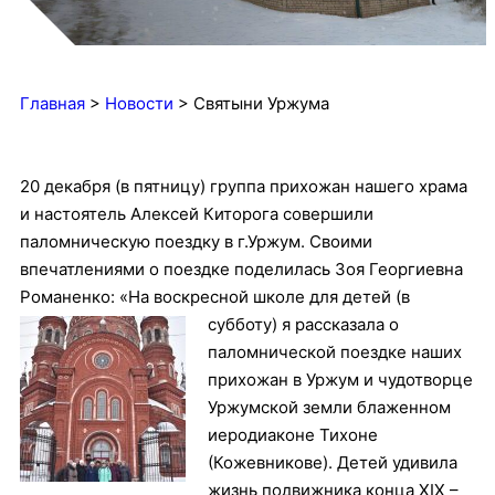
Главная
>
Новости
>
Святыни Уржума
20 декабря (в пятницу) группа прихожан нашего храма
и настоятель Алексей Киторога совершили
паломническую поездку в г.Уржум. Своими
впечатлениями о поездке поделилась Зоя Георгиевна
Романенко: «На воскресной школе для детей (в
субботу) я
рассказала о
паломнической поездке наших
прихожан в Уржум и чудотворце
Уржумской земли блаженном
иеродиаконе Тихоне
(Кожевникове). Детей удивила
жизнь подвижника конца XIX –