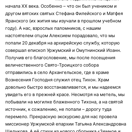
начала XX века. Особенно – что он был учеником и
другом вятских святых Стефана Филейского и Матфея
Яранского (их жития мы изучали в прошлом учебном
году). А нас, взрослых паломников, с нашим
настоятелем отцом Алексием порадовало, что мы
попали 20 декабря на архирейскую службу, которую
совершал епископ Уржумский и Омутнинский Иоанн.
Получив его благословение, мы после посещения
величественного Свято-Троицкого собора
отправились в село Архангельское, где в храме
Вознесения Господня служил отец Тихон. Храм
довольно быстро восстанавливается, и мы надеемся
увидеть его в прежней красе.
Несмотря на метель, мы
побывали на могилке блаженного Тихона, а на святой
источник, к сожалению, не попали – дорогу туда
перемело. Прекрасную экскурсию для нас провела
миссионер Уржумской епархии Татьяна Александровна
Щелчкова. А её стихи из нового сборника «Земное и