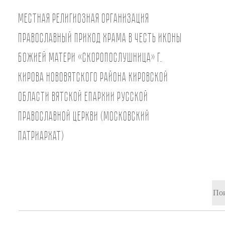
Местная религиозная организация
православный Приход храма в честь иконы
Божией Матери «Скоропослушница» г.
Кирова Нововятского района Кировской
области Вятской Епархии Русской
Православной Церкви (Московский
Патриархат)