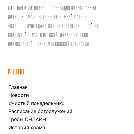
Местная религиозная организация православный
Приход храма в честь иконы Божией Матери
«Скоропослушница» г. Кирова Нововятского района
Кировской области Вятской Епархии Русской
Православной Церкви (Московский Патриархат)
МЕНЮ
Главная
Новости
«Чистый понедельник»
Расписание богослужений
Требы ОНЛАЙН
История храма