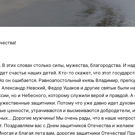
чества!
. В этих словах столько силы, мужества, благородства. И на
удет счастье наших детей. Кто-то скажет, что этот государ
 Но он ошибается. Равноапостольный князь Владимир, преп
 Александр Невский, Федор Ушаков и другие святые были н
ссии, но и Небесного, которому служили верой и правдой.
А 
ужественные защитники. Потому что уже давно идет духовная
ые ценности, утрачиваются и высмеиваются добродетели, 
юных… Дорогие мужчины! Мы очень рады, что в наше непрос
т. Поздравляем вас с Днем защитников Отечества и желаем
 Многая и благая лета вам, дорогие защитники Отечества! П