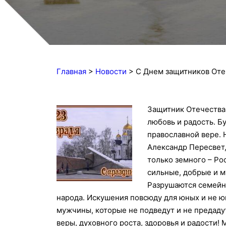
Главная
>
Новости
>
С Днем защитников Оте
Защ
итник Отечества
любовь и радость. Б
православной вере.
Александр Пересвет,
только земного – Ро
сильные, добрые и м
Разрушаются семейн
народа. Искушения повсюду для юных и не 
мужчины, которые не подведут и не предаду
веры, духовного роста, здоровья и радости!