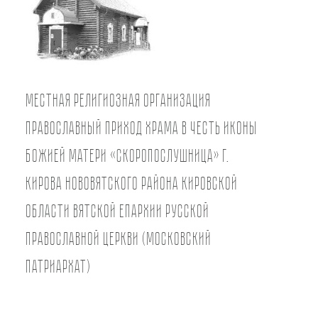
Местная религиозная организация
православный Приход храма в честь иконы
Божией Матери «Скоропослушница» г.
Кирова Нововятского района Кировской
области Вятской Епархии Русской
Православной Церкви (Московский
Патриархат)