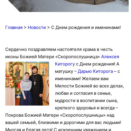
Главная
>
Новости
>
С Днем рождения и именинами!
Сердечно поздравляем настоятеля храма в честь
иконы Божией Матери «Скоропослушница»
Алексея
Киторогу
с Днем рождения! А
матушку –
Дарью Киторога
– с
именинами! Желаем вам
Милости Божией во всех делах,
любви и согласия в семье,
мудрости в воспитании сына,
крепкого здоровья и всегда –
Покрова Божией Матери «Скоропослушницы» над
вашей семьей, близкими и дорогими для вас людьми!
Многая и благая лета!
С искренним уважением и