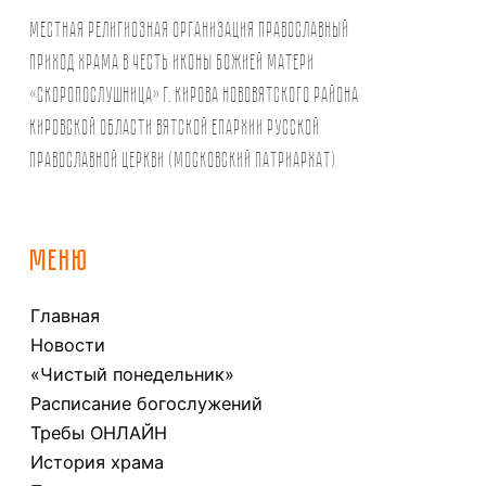
Местная религиозная организация православный
Приход храма в честь иконы Божией Матери
«Скоропослушница» г. Кирова Нововятского района
Кировской области Вятской Епархии Русской
Православной Церкви (Московский Патриархат)
МЕНЮ
Главная
Новости
«Чистый понедельник»
Расписание богослужений
Требы ОНЛАЙН
История храма