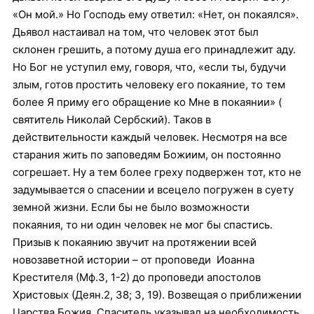
«Он мой.» Но Господь ему ответил: «Нет, он покаялся».
Дьявол настаивал на том, что человек этот был
склонен грешить, а потому душа его принадлежит аду.
Но Бог не уступил ему, говоря, что, «если ты, будучи
злым, готов простить человеку его покаяние, то тем
более Я приму его обращение ко Мне в покаянии» (
святитель Николай Сербский).
Таков в
действительности каждый человек. Несмотря на все
старания жить по заповедям Божиим, он постоянно
согрешает. Ну а тем более греху подвержен тот, кто не
задумывается о спасении и всецело погружен в суету
земной жизни. Если бы не было возможности
покаяния, то ни один человек не мог бы спастись.
Призыв к покаянию звучит на протяжении всей
новозаветной истории – от проповеди Иоанна
Крестителя (Мф.3, 1-2) до проповеди апостолов
Христовых (Деян.2, 38; 3, 19). Возвещая о приближении
Царства Божия, Спаситель указывал на необходимость