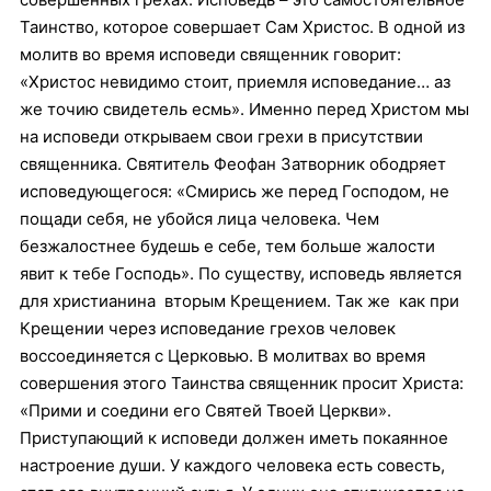
Таинство, которое совершает Сам Христос. В одной из
молитв во время исповеди священник говорит:
«Христос невидимо стоит, приемля исповедание… аз
же точию свидетель есмь». Именно перед Христом мы
на исповеди открываем свои грехи в присутствии
священника. Святитель Феофан Затворник ободряет
исповедующегося: «Смирись же перед Господом, не
пощади себя, не убойся лица человека. Чем
безжалостнее будешь е себе, тем больше жалости
явит к тебе Господь». По существу, исповедь является
для христианина вторым Крещением. Так же как при
Крещении через исповедание грехов человек
воссоединяется с Церковью. В молитвах во время
совершения этого Таинства священник просит Христа:
«Прими и соедини его Святей Твоей Церкви».
Приступающий к исповеди должен иметь покаянное
настроение души. У каждого человека есть совесть,