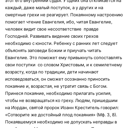
этот его внутренний судья. У одних она откликается на
каждый, даже малый поступок, а у других и на
смертные грехи не реагирует. Покаянному настроению
помогает чтение Евангелия, ибо, читая Евангелие,
человек видит свое несоответствие правде
Господней. Развивать видение своих грехов
необходимо с юности. Ребенку с ранних лет следует
объяснять заповеди Божии и приучать читать
Евангелие. Это поможет ему привыкнуть сопоставлять
свои поступки со словом Христовым, и к семилетнему
возрасту, когда по традиции, дети начинают
исповедоваться, он сможет осознанно приносить
покаяние и, возрастая, не утратит связь с Богом.
Принеся покаяние, необходимо прилагать усилия,
чтобы не возвращаться ко греху. Людям, пришедшим
на Иордан, святой пророк Иоанн Креститель говорил:
«Сотворите же достойный плод покаяния» (Мф. 3, 8).
Покаявшемуся необходимо не допускать неправды в