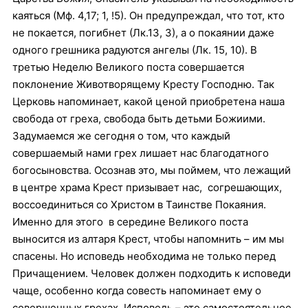
каяться (Мф. 4,17; 1, !5). Он предупреждал, что тот, кто
не покается, погибнет (Лк.13, 3), а о покаянии даже
одного грешника радуются ангелы (Лк. 15, 10). В
третью Неделю Великого поста совершается
поклонение Животворящему Кресту Господню. Так
Церковь напоминает, какой ценой приобретена наша
свобода от греха, свобода быть детьми Божиими.
Задумаемся же сегодня о том, что каждый
совершаемый нами грех лишает нас благодатного
богосыновства. Осознав это, мы поймем, что лежащий
в центре храма Крест призывает нас, согрешающих,
воссоединиться со Христом в Таинстве Покаяния.
Именно для этого в середине Великого поста
выносится из алтаря Крест, чтобы напомнить – им мы
спасены. Но исповедь необходима не только перед
Причащением. Человек должен подходить к исповеди
чаще, особенно когда совесть напоминает ему о
совершенных грехах. Исповедь – это самостоятельное