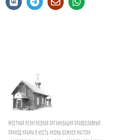
Местная религиозная организация православный
Приход храма в честь иконы Божией Матери