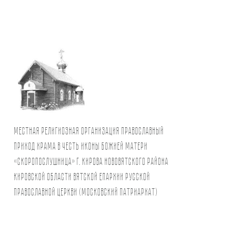
Местная религиозная организация православный
Приход храма в честь иконы Божией Матери
«Скоропослушница» г. Кирова Нововятского района
Кировской области Вятской Епархии Русской
Православной Церкви (Московский Патриархат)