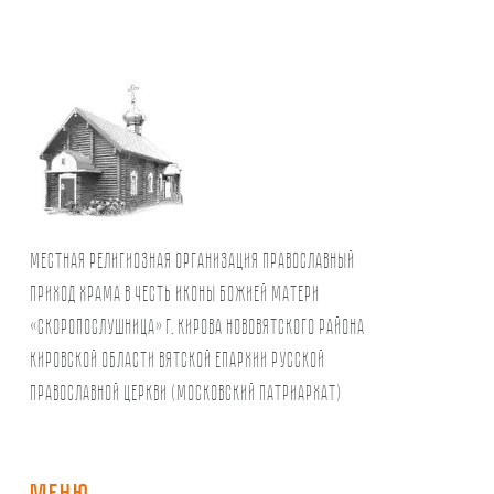
Местная религиозная организация православный
Приход храма в честь иконы Божией Матери
«Скоропослушница» г. Кирова Нововятского района
Кировской области Вятской Епархии Русской
Православной Церкви (Московский Патриархат)