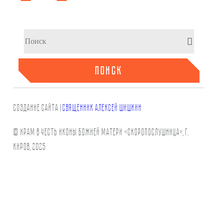
ПОИСК
СОЗДАНИЕ САЙТа |
СВЯЩЕННИК АЛЕКСЕЙ ШИШКИН
© Храм в честь иконы Божией Матери «Скоропослушница», г.
Киров, 2025