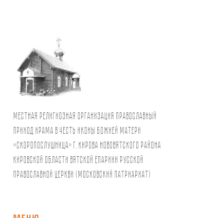
Местная религиозная организация православный
Приход храма в честь иконы Божией Матери
«Скоропослушница» г. Кирова Нововятского района
Кировской области Вятской Епархии Русской
Православной Церкви (Московский Патриархат)