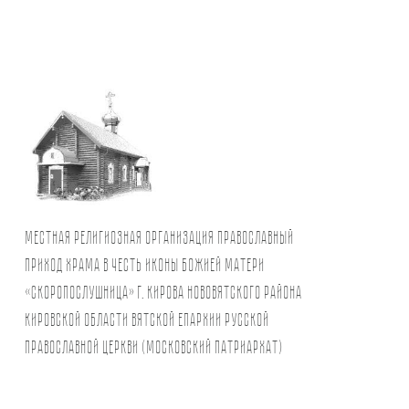
Местная религиозная организация православный
Приход храма в честь иконы Божией Матери
«Скоропослушница» г. Кирова Нововятского района
Кировской области Вятской Епархии Русской
Православной Церкви (Московский Патриархат)