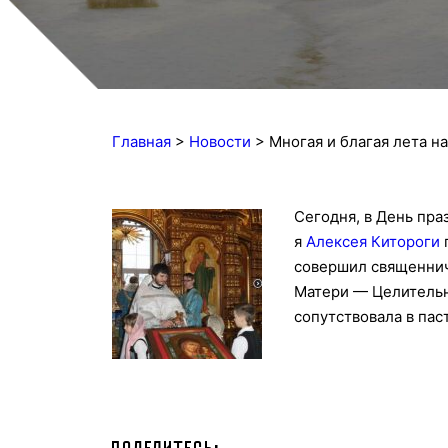
Главная
>
Новости
>
Многая и благая лета н
Сегодня, в День пра
я
Алексея Китороги
совершил священни
Матери — Целительн
сопутствовала в пас