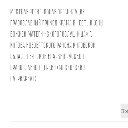
Местная религиозная организация
православный Приход храма в честь иконы
Божией Матери «Скоропослушница» г.
Кирова Нововятского района Кировской
области Вятской Епархии Русской
Православной Церкви (Московский
Патриархат)