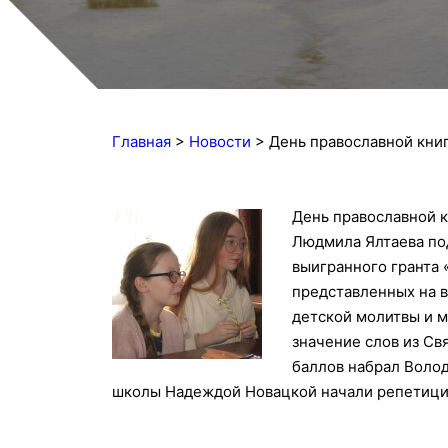
Главная
>
Новости
>
День православной кни
Де
нь православной 
Людмила Ялтаева под
выигранного гранта 
представленных на в
детской молитвы и 
значение слов из Св
баллов набрал Волод
школы Надеждой Новацкой начали репетицию