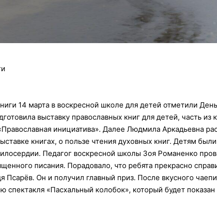
ги
книги 14 марта в воскресной школе для детей отметили Ден
готовила выставку православных книг для детей, часть из 
«Православная инициатива». Далее Людмила Аркадьевна рас
ыставке книгах, о пользе чтения духовных книг. Детям был
милосердии.
Педагог воскресной школы Зоя Романенко пров
ященного писания. Порадовало, что ребята прекрасно справ
я Псарёв. Он и получил главный приз. После вкусного чаеп
 спектакля «Пасхальный колобок», который будет показан