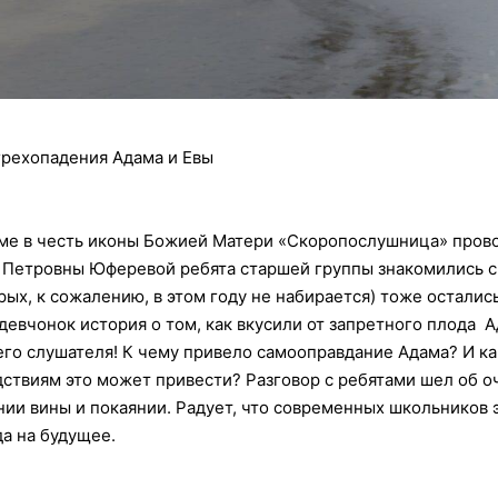
грехопадения Адама и Евы
ме в честь иконы Божией Матери «Скоропослушница» провод
ы Петровны Юферевой ребята старшей группы знакомились с
ых, к сожалению, в этом году не набирается) тоже осталис
евчонок история о том, как вкусили от запретного плода А
го слушателя! К чему привело самооправдание Адама? И как
дствиям это может привести? Разговор с ребятами шел об 
нии вины и покаянии. Радует, что современных школьников 
да на будущее.