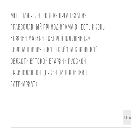
Местная религиозная организация
православный Приход храма в честь иконы
Божией Матери «Скоропослушница» г.
Кирова Нововятского района Кировской
области Вятской Епархии Русской
Православной Церкви (Московский
Патриархат)