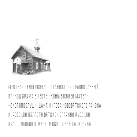
Местная религиозная организация православный
Приход храма в честь иконы Божией Матери
«Скоропослушница» г. Кирова Нововятского района
Кировской области Вятской Епархии Русской
Православной Церкви (Московский Патриархат)