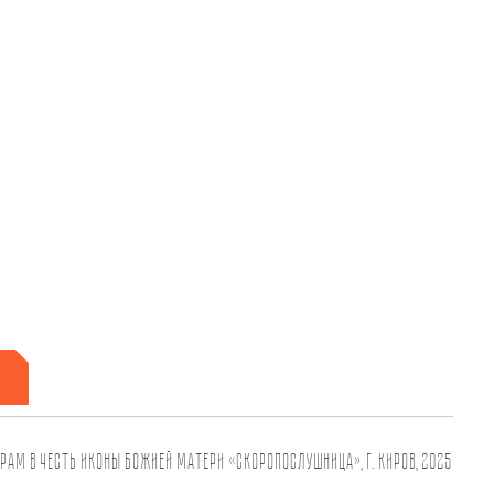
рам в честь иконы Божией Матери «Скоропослушница», г. Киров, 2025