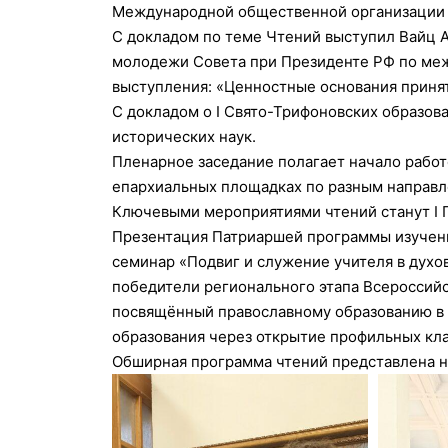
Международной общественной организации
С докладом по теме Чтений выступил Вайц А
молодежи Совета при Президенте РФ по меж
выступления: «Ценностные основания приня
С докладом о I Свято-Трифоновских образов
исторических наук.
Пленарное заседание полагает начало работ
епархиальных площадках по разным направл
Ключевыми мероприятиями чтений станут I П
Презентация Патриаршей программы изучения
семинар «Подвиг и служение учителя в духо
победители регионального этапа Всероссийс
посвящённый православному образованию в 
образования через открытие профильных кла
Обширная программа чтений представлена н