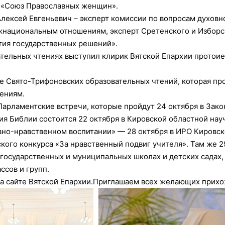
 «Союз Православных женщин».
лексей Евгеньевич – эксперт комиссии по вопросам духовн
национальным отношениям, эксперт Сретенского и Изборск
тия государственных решений».
ательных чтениях выступил клирик Вятской Епархии протои
е Свято-Трифоновских образовательных чтений, которая про
ениям.
арламентские встречи, которые пройдут 24 октября в Зак
 Библии состоится 22 октября в Кировской областной нау
вно-нравственном воспитании» — 28 октября в ИРО Кировск
кого конкурса «За нравственный подвиг учителя». Там же 2
государственных и муниципальных школах и детских садах
ссов и групп.
а сайте Вятской Епархии.Приглашаем всех желающих прихож