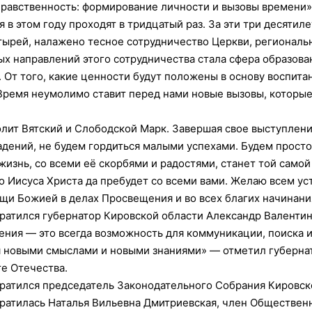
нравственность: формирование личности и вызовы времени»
в этом году проходят в тридцатый раз. За эти три десятил
ырей, налажено тесное сотрудничество Церкви, региональ
 направлений этого сотрудничества стала сфера образован
 От того, какие ценности будут положены в основу воспита
 Время неумолимо ставит перед нами новые вызовы, которые
лит Вятский и Слободской Марк. Завершая свое выступлени
падений, не будем гордиться малыми успехами. Будем просто
жизнь, со всеми её скорбями и радостями, станет той самой
о Иисуса Христа да пребудет со всеми вами. Желаю всем ус
и Божией в делах Просвещения и во всех благих начинани
ратился губернатор Кировской области Александр Валенти
тения — это всегда возможность для коммуникации, поиска 
ся новыми смыслами и новыми знаниями» — отметил губерна
е Отечества.
ратился председатель Законодательного Собрания Кировск
ратилась Наталья Вильевна Дмитриевская, член Общественн