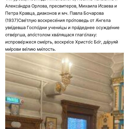
Алекса́ндра Орлова, пресвитеров, Михаила Исаева и
Петра Кравца, диаконов и мч. Павла Бочарова
(1937)Све́тлую воскресе́ния про́поведь от А́нгела
уве́девша Госпо́дни учени́цы и пра́деднее осужде́ние
отве́ргша, апо́столом хва́лящася глаго́лаху:
испрове́ржеся сме́рть, воскре́се Христо́с Бо́г, да́руяй
ми́рови ве́лию ми́лость.