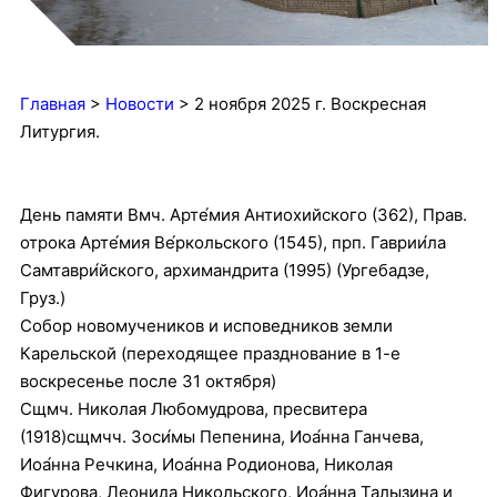
Главная
>
Новости
>
2 ноября 2025 г. Воскресная
Литургия.
День памяти Вмч. Арте́мия Антиохийского (362), Прав.
отрока Арте́мия Ве́ркольского (1545), прп. Гаврии́ла
Самтаври́йского, архимандрита (1995) (Ургебадзе,
Груз.)
Собор новомучеников и исповедников земли
Карельской (переходящее празднование в 1-е
воскресенье после 31 октября)
Сщмч. Николая Любомудрова, пресвитера
(1918)сщмчч. Зоси́мы Пепенина, Иоа́нна Ганчева,
Иоа́нна Речкина, Иоа́нна Родионова, Николая
Фигурова, Леонида Никольского, Иоа́нна Талызина и