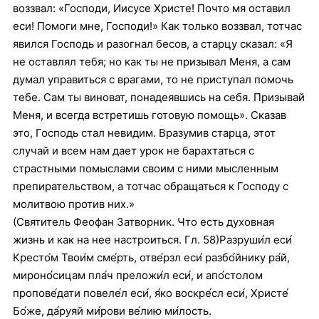
воззвал: «Господи, Иисусе Христе! Почто мя оставил
еси! Помоги мне, Господи!» Как только воззвал, тотчас
явился Господь и разогнал бесов, а старцу сказал: «Я
не оставлял тебя; но как ты не призывал Меня, а сам
думал управиться с врагами, то не приступал помочь
тебе. Сам ты виноват, понадеявшись на себя. Призывай
Меня, и всегда встретишь готовую помощь». Сказав
это, Господь стал невидим. Вразумив старца, этот
случай и всем нам дает урок не барахтаться с
страстными помыслами своим с ними мысленным
препирательством, а тотчас обращаться к Господу с
молитвою против них.»
(Святитель Феофан Затворник. Что есть духовная
жизнь и как на нее настроиться. Гл. 58)Разруши́л еси́
Кресто́м Твои́м сме́рть, отве́рзл еси́ разбо́йнику ра́й,
мироно́сицам пла́ч преложи́л еси́, и апо́столом
пропове́дати повеле́л еси́, я́ко воскре́сл еси́, Христе́
Бо́же, да́руяй ми́рови ве́лию ми́лость.