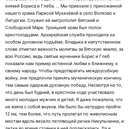
князей Бориса и Глеба.
… Мы приехали с прихожанкой
нашего храма Ларисой Мухачёвой в село Волково к
Литургии. Служил её митрополит Вятский и
Слободской Марк. Троицкий храм был полон
крестоходцами. Архирейская служба проходила на
особом духовном подъёме. Владыка в напутственном
слове отметил важность молитвы за Вятскую землю, за
всю Россию, ведь святые мученики Борис и Глеб
показали нам пример истинной любви к ближнему, к
своему народу. Чтобы предотвратить междоусобную
войну, они предпочли принять мученическую кончину,
тем самым одержав духовную победу. Несмотря на то,
что день был будний, в крестном ходе участвовало
много молодых мужчин и детей. Я даже пожалела, что
не взяла с собой внуков. Им было бы нетрудно пройти
12 км, тем более, что путь пролегал по живописным
местам вдоль весело петляющей речки Никульчинки, и
детки во время стоянки в ней поплескались. Да и