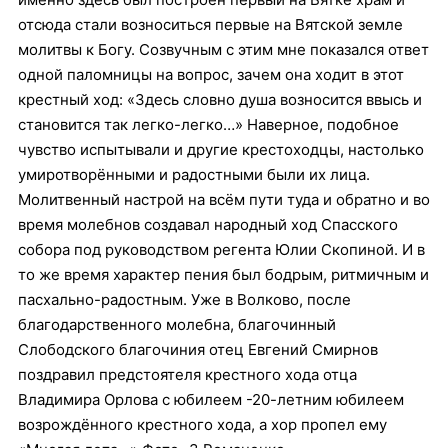
отсюда стали возноситься первые на Вятской земле
молитвы к Богу. Созвучным с этим мне показался ответ
одной паломницы на вопрос, зачем она ходит в этот
крестный ход: «Здесь словно душа возносится ввысь и
становится так легко-легко…» Наверное, подобное
чувство испытывали и другие крестоходцы, настолько
умиротворёнными и радостными были их лица.
Молитвенный настрой на всём пути туда и обратно и во
время молебнов создавал народный ход Спасского
собора под руководством регента Юлии Скопиной. И в
то же время характер пения был бодрым, ритмичным и
пасхально-радостным. Уже в Волково, после
благодарственного молебна, благочинный
Слободского благочиния отец Евгений Смирнов
поздравил предстоятеля крестного хода отца
Владимира Орлова с юбилеем -20-летним юбилеем
возрождённого крестного хода, а хор пропел ему