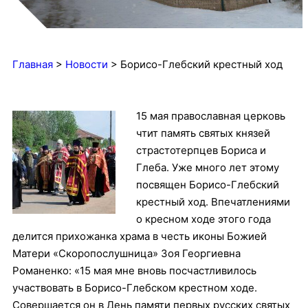
Главная
>
Новости
>
Борисо-Глебский крестный ход
15 мая
православная церковь
чтит память святых князей
страстотерпцев Бориса и
Глеба. Уже много лет этому
посвящен Борисо-Глебский
крестный ход. Впечатлениями
о кресном ходе этого года
делится прихожанка храма в честь иконы Божией
Матери «Скоропослушница» Зоя Георгиевна
Романенко: «15 мая мне вновь посчастливилось
участвовать в Борисо-Глебском крестном ходе.
Совершается он в День памяти первых русских святых