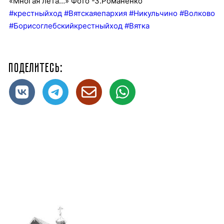
«Многая лета…» Фото -З.Романенко
#крестныйход
#Вятскаяепархия
#Никульчино
#Волково
#Борисоглебскийкрестныйход
#Вятка
Поделитесь: