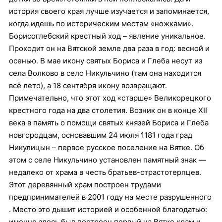
история своего края лучше изучается и запоминается,
когда идешь по историческим местам «ножками».
Борисоглебский крестный ход – явление уникальное.
Проходит он на Вятской земле два раза в год: весной и
осенью. В мае икону святых Бориса и Глеба несут из
села Волково в село Никульчино (там она находится
всё лето), а 18 сентября икону возвращают.
Примечательно, что этот ход «старше» Великорецкого
крестного года на два столетия. Возник он в конце XII
века в память о помощи святых князей Бориса и Глеба
новгородцам, основавшим 24 июля 1181 года град
Никулицын – первое русское поселение на Вятке. Об
этом с селе Никульчино установлен памятный знак —
недалеко от храма в честь братьев-страстотерпцев.
Этот деревянный храм построен трудами
предпринимателей в 2001 году на месте разрушенного
. Место это дышит историей и особенной благодатью:
именно здесь был построен первый на Вятке храм и