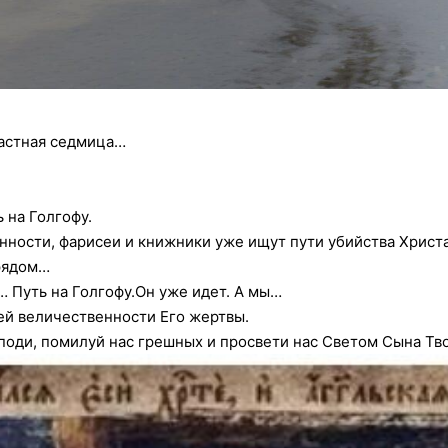
растная седмица…
 на Голгофу.
нности, фарисеи и книжники уже ищут пути убийства Христ
 рядом…
… Путь на Голгофу.Он уже идет. А мы…
ей величественности Его жертвы.
поди, помилуй нас грешных и просвети нас Светом Сына Тво