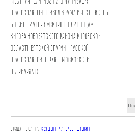
Местная религиозная организация
православный Приход храма в честь иконы
Божией Матери «Скоропослушница» г.
Кирова Нововятского района Кировской
области Вятской Епархии Русской
Православной Церкви (Московский
Патриархат)
СОЗДАНИЕ САЙТа |
СВЯЩЕННИК АЛЕКСЕЙ ШИШКИН