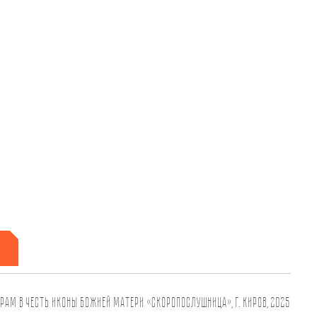
рам в честь иконы Божией Матери «Скоропослушница», г. Киров, 2025