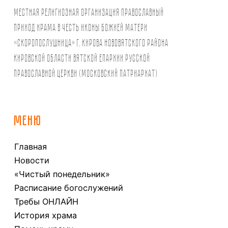
Местная религиозная организация православный
Приход храма в честь иконы Божией Матери
«Скоропослушница» г. Кирова Нововятского района
Кировской области Вятской Епархии Русской
Православной Церкви (Московский Патриархат)
МЕНЮ
Главная
Новости
«Чистый понедельник»
Расписание богослужений
Требы ОНЛАЙН
История храма