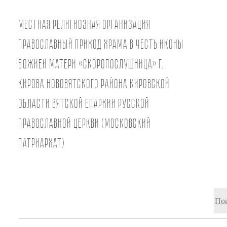
Местная религиозная организация
православный Приход храма в честь иконы
Божией Матери «Скоропослушница» г.
Кирова Нововятского района Кировской
области Вятской Епархии Русской
Православной Церкви (Московский
Патриархат)