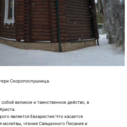
атери Скоропослушница.
 собой великое и таинственное действо, в
Христа.
рого является Евхаристия.Что касается
ля молитвы, чтения Священного Писания и